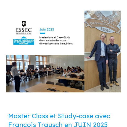
Master
C
lass et Study
-case avec
François Trausch en JUIN 2025