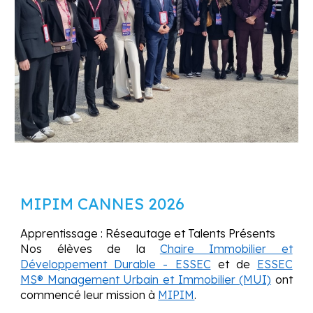
MIPIM CANNES 2026
Apprentissage : Réseautage et Talents Présents
Nos élèves de la
Chaire Immobilier et
Développement Durable - ESSEC
et de
ESSEC
MS® Management Urbain et Immobilier (MUI)
ont
commencé leur mission à
MIPIM
.